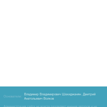
Владимир Владимирович Шахиджанян
,
Дмитрий
Основатели:
Анатольевич Волков
Администрация сайта не всегда разделяет мнения авторов и не