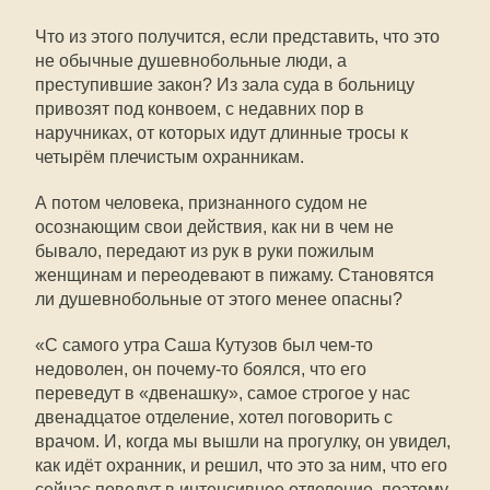
Что из этого получится, если представить, что это
не обычные душевнобольные люди, а
преступившие закон? Из зала суда в больницу
привозят под конвоем, с недавних пор в
наручниках, от которых идут длинные тросы к
четырём плечистым охранникам.
А потом человека, признанного судом не
осознающим свои действия, как ни в чем не
бывало, передают из рук в руки пожилым
женщинам и переодевают в пижаму. Становятся
ли душевнобольные от этого менее опасны?
«С самого утра Саша Кутузов был чем-то
недоволен, он почему-то боялся, что его
переведут в «двенашку», самое строгое у нас
двенадцатое отделение, хотел поговорить с
врачом. И, когда мы вышли на прогулку, он увидел,
как идёт охранник, и решил, что это за ним, что его
сейчас поведут в интенсивное отделение, поэтому,