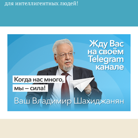
для интеллигентных людей
!