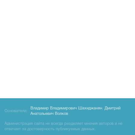
Владимир Владимирович Шахиджанян
,
Дмитрий
Основатели:
Анатольевич Волков
Администрация сайта не всегда разделяет мнения авторов и не
отвечает за достоверность публикуемых данных.