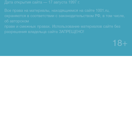
Дата открытия сайта — 17 августа 1997 г.
Все права на материалы, находящиемся на сайте 1001.ru,
охраняются в соответствии с законодательством РФ, в том числе,
об авторском
праве и смежных правах. Использование материалов сайте без
разрешения владельца сайта ЗАПРЕЩЕНО!
18+