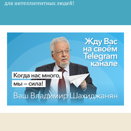
для интеллигентных людей
!