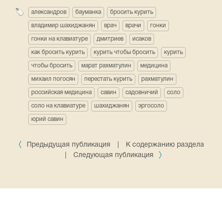
александров
бауманка
бросить курить
владимир шахиджанян
врач
врачи
гонки
гонки на клавиатуре
дмитриев
исаков
как бросить курить
курить чтобы бросить
курить
чтобы бросить
марат рахматулин
медицина
михаил погосян
перестать курить
рахматулин
российская медицина
савин
садовничий
соло
соло на клавиатуре
шахиджанян
эргосоло
юрий савин
Предыдущая публикация
|
К содержанию раздела
|
Следующая публикация