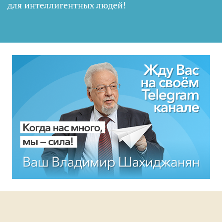
для интеллигентных людей
!