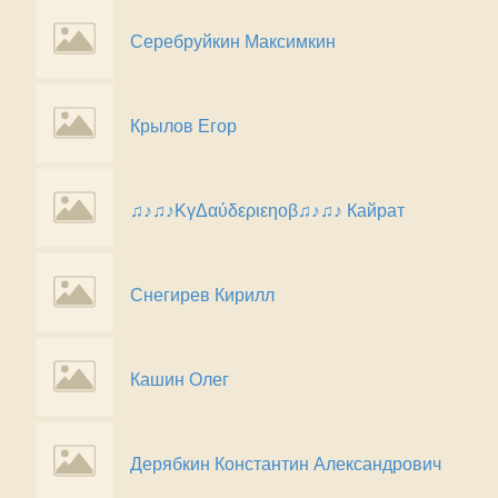
Серебруйкин Максимкин
Крылов Егор
♫♪♫♪ΚγΔαύδεριεηοβ♫♪♫♪ Кайрат
Снегирев Кирилл
Кашин Олег
Дерябкин Константин Александрович