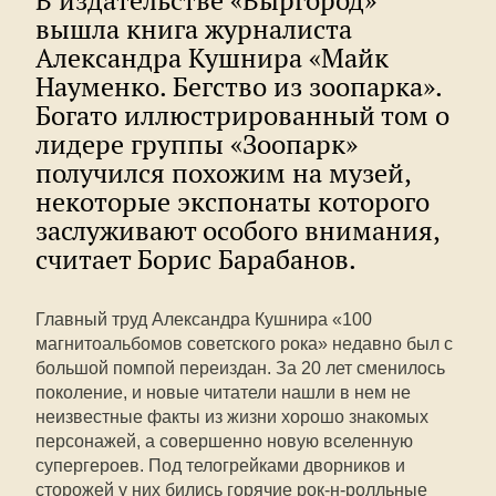
В издательстве «Выргород»
вышла книга журналиста
Александра Кушнира «Майк
Науменко. Бегство из зоопарка».
Богато иллюстрированный том о
лидере группы «Зоопарк»
получился похожим на музей,
некоторые экспонаты которого
заслуживают особого внимания,
считает Борис Барабанов.
Главный труд Александра Кушнира «100
магнитоальбомов советского рока» недавно был с
большой помпой переиздан. За 20 лет сменилось
поколение, и новые читатели нашли в нем не
неизвестные факты из жизни хорошо знакомых
персонажей, а совершенно новую вселенную
супергероев. Под телогрейками дворников и
сторожей у них бились горячие рок-н-ролльные