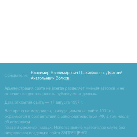
Владимир Владимирович Шахиджанян
,
Дмитрий
Основатели:
Анатольевич Волков
Администрация сайта не всегда разделяет мнения авторов и не
отвечает за достоверность публикуемых данных.
Дата открытия сайта — 17 августа 1997 г.
Все права на материалы, находящиемся на сайте 1001.ru,
охраняются в соответствии с законодательством РФ, в том числе,
об авторском
праве и смежных правах. Использование материалов сайте без
разрешения владельца сайта ЗАПРЕЩЕНО!