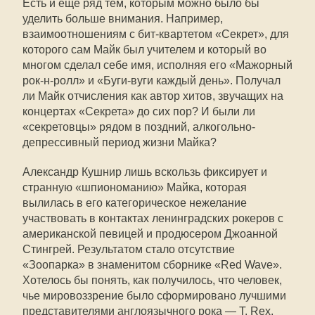
Есть и еще ряд тем, которым можно было бы
уделить больше внимания. Например,
взаимоотношениям с бит-квартетом «Секрет», для
которого сам Майк был учителем и который во
многом сделал себе имя, исполняя его «Мажорный
рок-н-ролл» и «Буги-вуги каждый день». Получал
ли Майк отчисления как автор хитов, звучащих на
концертах «Секрета» до сих пор? И были ли
«секретовцы» рядом в поздний, алкогольно-
депрессивный период жизни Майка?
Александр Кушнир лишь вскользь фиксирует и
странную «шпиономанию» Майка, которая
вылилась в его категорическое нежелание
участвовать в контактах ленинградских рокеров с
американской певицей и продюсером Джоанной
Стингрей. Результатом стало отсутствие
«Зоопарка» в знаменитом сборнике «Red Wave».
Хотелось бы понять, как получилось, что человек,
чье мировоззрение было сформировано лучшими
представителями англоязычного рока — T. Rex,