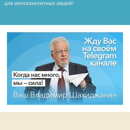
для интеллигентных людей
!