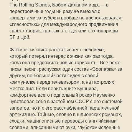
The Rolling Stones, Бобом Диланом и др.,— в
перестроечные годы ни разу не выехал с
концертами за рубеж и вообще не воспользовался
«гласностью» для международного продвижения
своего творчества, как это сделали его товарищи
БГ и Цой.
Фактически книга рассказывает о человеке,
который потерял интерес к жизни как раз тогда,
когда она предложила новые горизонты. Все реже
писал песни, распускал один состав «Зоопарка» за
другим, по большей части сидел в своей
коммуналке перед телевизором, а на гастролях
жестко пил. Если верить книге Кушнира,
комфортнее всего подпольный рокер Науменко
чувствовал себя в застойном СССР с его системой
запретов, но и с его расслабленной параллельной
арт-жизнью. Тайные, словно в шпионских романах,
сходки, машинописные переводы с английскими
словами, вписанными от руки, глубокомысленные