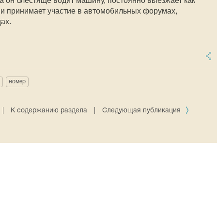
 а он блестяще водит машину, постоянно выезжает как
 и принимает участие в автомобильных форумах,
ах.
номер
|
К содержанию раздела
|
Следующая публикация