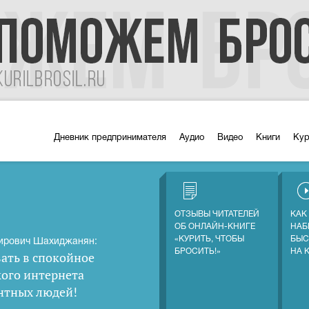
Дневник предпринимателя
Аудио
Видео
Книги
Ку
ОТЗЫВЫ ЧИТАТЕЛЕЙ
КАК
ОБ ОНЛАЙН-КНИГЕ
НАБ
«КУРИТЬ, ЧТОБЫ
БЫС
ирович Шахиджанян:
БРОСИТЬ!»
НА 
ать в спокойное
кого интернета
нтных людей
!