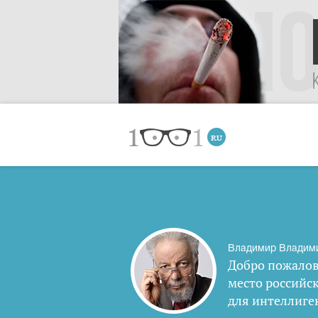
Владимир Владим
Добро пожалов
место российс
для интеллиге