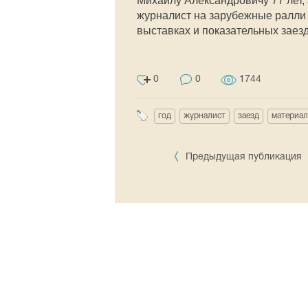
Михаилу Александровичу 77 лет,
журналист на зарубежные ралли
выставках и показательных заезд
0
0
1744
год
журналист
заезд
материал
Предыдущая публикация