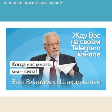
для интеллигентных людей
!