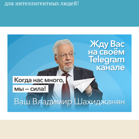
для интеллигентных людей
!