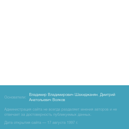
Владимир Владимирович Шахиджанян
,
Дмитрий
Основатели:
Анатольевич Волков
Администрация сайта не всегда разделяет мнения авторов и не
отвечает за достоверность публикуемых данных.
Дата открытия сайта — 17 августа 1997 г.