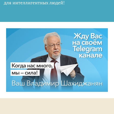
для интеллигентных людей
!