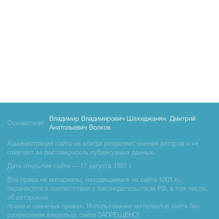
Владимир Владимирович Шахиджанян
,
Дмитрий
Основатели:
Анатольевич Волков
Администрация сайта не всегда разделяет мнения авторов и не
отвечает за достоверность публикуемых данных.
Дата открытия сайта — 17 августа 1997 г.
Все права на материалы, находящиемся на сайте 1001.ru,
охраняются в соответствии с законодательством РФ, в том числе,
об авторском
праве и смежных правах. Использование материалов сайте без
разрешения владельца сайта ЗАПРЕЩЕНО!