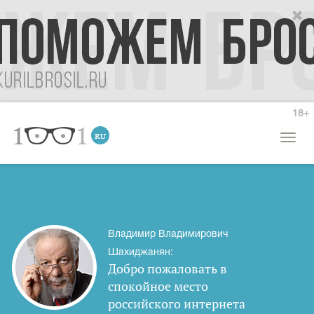
18+
Откры
меню
Владимир Владимирович
Шахиджанян:
Добро пожаловать в
спокойное место
российского интернета