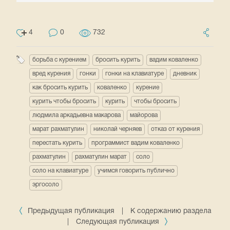
4
0
732
борьба с курением
бросить курить
вадим коваленко
вред курения
гонки
гонки на клавиатуре
дневник
как бросить курить
коваленко
курение
курить чтобы бросить
курить
чтобы бросить
людмила аркадьевна макарова
майорова
марат рахматулин
николай черняев
отказ от курения
перестать курить
программист вадим коваленко
рахматулин
рахматулин марат
соло
соло на клавиатуре
учимся говорить публично
эргосоло
Предыдущая публикация
|
К содержанию раздела
|
Следующая публикация