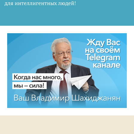
для интеллигентных людей
!