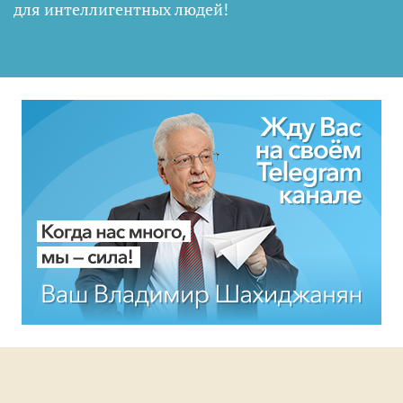
для интеллигентных людей
!