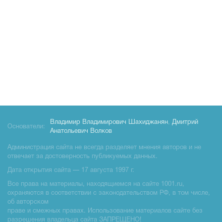
Владимир Владимирович Шахиджанян
,
Дмитрий
Основатели:
Анатольевич Волков
Администрация сайта не всегда разделяет мнения авторов и не
отвечает за достоверность публикуемых данных.
Дата открытия сайта — 17 августа 1997 г.
Все права на материалы, находящиемся на сайте 1001.ru,
охраняются в соответствии с законодательством РФ, в том числе,
об авторском
праве и смежных правах. Использование материалов сайте без
разрешения владельца сайта ЗАПРЕЩЕНО!