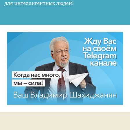
для интеллигентных людей
!