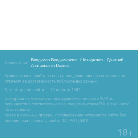
Владимир Владимирович Шахиджанян
,
Дмитрий
Основатели:
Анатольевич Волков
Администрация сайта не всегда разделяет мнения авторов и не
отвечает за достоверность публикуемых данных.
Дата открытия сайта — 17 августа 1997 г.
Все права на материалы, находящиемся на сайте 1001.ru,
охраняются в соответствии с законодательством РФ, в том числе,
об авторском
праве и смежных правах. Использование материалов сайте без
разрешения владельца сайта ЗАПРЕЩЕНО!
18+