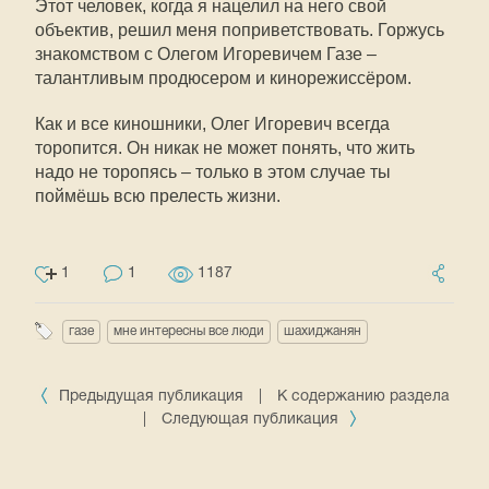
Этот человек, когда я нацелил на него свой
объектив, решил меня поприветствовать. Горжусь
знакомством с Олегом Игоревичем Газе –
талантливым продюсером и кинорежиссёром.
Как и все киношники, Олег Игоревич всегда
торопится. Он никак не может понять, что жить
надо не торопясь – только в этом случае ты
поймёшь всю прелесть жизни.
1
1
1187
газе
мне интересны все люди
шахиджанян
Предыдущая публикация
|
К содержанию раздела
|
Следующая публикация