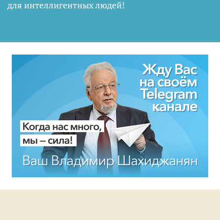
для интеллигентных людей
!