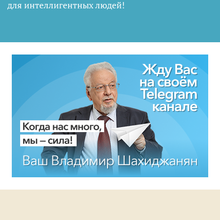
для интеллигентных людей
!