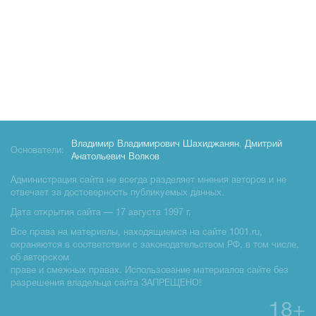
Владимир Владимирович Шахиджанян
,
Дмитрий
Основатели:
Анатольевич Волков
Администрация сайта не всегда разделяет мнения авторов и не
отвечает за достоверность публикуемых данных.
Дата открытия сайта — 17 августа 1997 г.
Все права на материалы, находящиемся на сайте 1001.ru,
охраняются в соответствии с законодательством РФ, в том числе,
об авторском
праве и смежных правах. Использование материалов сайте без
разрешения владельца сайта ЗАПРЕЩЕНО!
18+