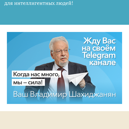
для интеллигентных людей
!