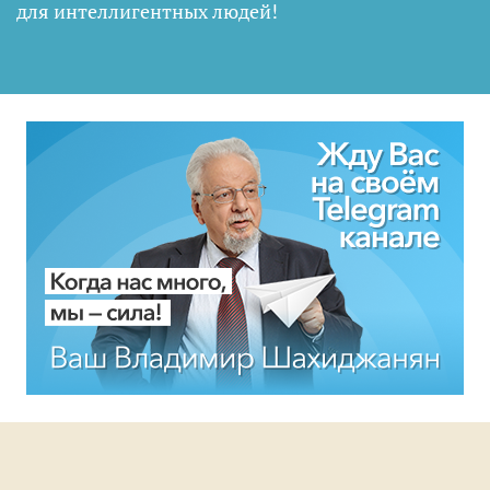
для интеллигентных людей
!