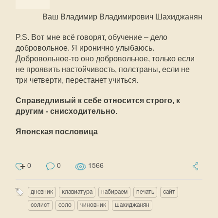
Ваш Владимир Владимирович Шахиджанян
P.S. Вот мне всё говорят, обучение – дело
добровольное. Я иронично улыбаюсь.
Добровольное-то оно добровольное, только если
не проявить настойчивость, полстраны, если не
три четверти, перестанет учиться.
Справедливый к себе относится строго, к
другим - снисходительно.
Японская пословица
0
0
1566
дневник
клавиатура
набираем
печать
сайт
солист
соло
чиновник
шахиджанян