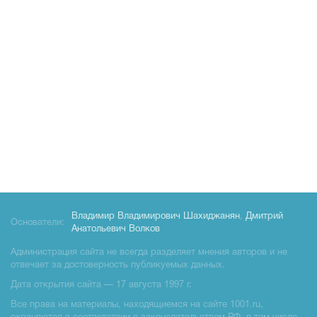
Владимир Владимирович Шахиджанян
,
Дмитрий
Основатели:
Анатольевич Волков
Администрация сайта не всегда разделяет мнения авторов и не
отвечает за достоверность публикуемых данных.
Дата открытия сайта — 17 августа 1997 г.
Все права на материалы, находящиемся на сайте 1001.ru,