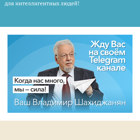
для интеллигентных людей
!