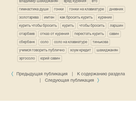
владимир шахиджанян
вред курения
втб
гимнастика души
гонки
гонки на клавиатуре
дневник
золотарева
имтен
как бросить курить
курение
курить чтобы бросить
курить
чтобы бросить
ларшин
отарбаев
отказ от курения
перестать курить
савин
сбербанк
соло
соло на клавиатуре
тинькова
учимся говорить публично
хоум кредит
шахиджанян
эргосоло
юрий савин
Предыдущая публикация
|
К содержанию раздела
|
Следующая публикация