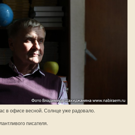
ас в офисе весной. Солнце уже радовало.
алантливого писателя.