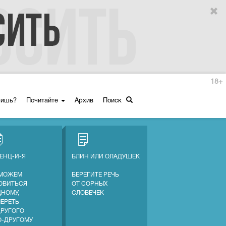
18+
ришь?
Почитайте
Архив
Поиск
ЕНЦ-И-Я
БЛИН ИЛИ ОЛАДУШЕК
МОЖЕМ
БЕРЕГИТЕ РЕЧЬ
ОВИТЬСЯ
ОТ СОРНЫХ
ДНОМУ,
СЛОВЕЧЕК
МЕРЕТЬ
ДРУГОГО
О-ДРУГОМУ