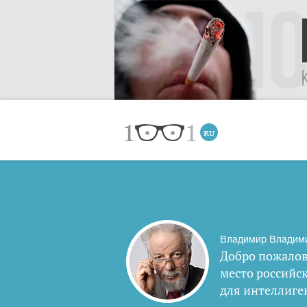
Владимир Владим
Добро пожалов
место российс
для интеллиге