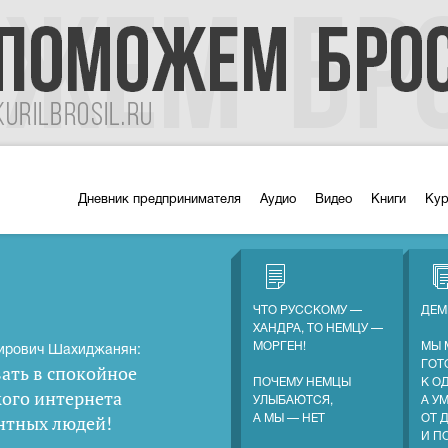
Дневник предпринимателя
Аудио
Видео
Книги
Ку
ЧТО РУССКОМУ —
ДЕМ
ХАНДРА, ТО НЕМЦУ —
МОРГЕН!
МЫ 
ирович Шахиджанян:
ГОТ
ать в спокойное
ПОЧЕМУ НЕМЦЫ
К О
кого интернета
УЛЫБАЮТСЯ,
А У
нтных людей
!
А МЫ — НЕТ
ОТ 
И П