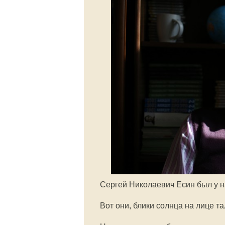
Сергей Николаевич Есин был у н
Вот они, блики солнца на лице т