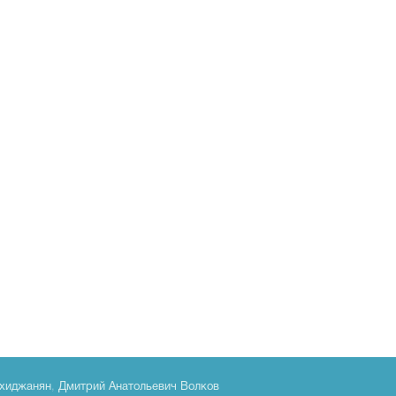
хиджанян
,
Дмитрий Анатольевич Волков