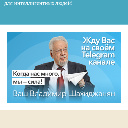
для интеллигентных людей
!