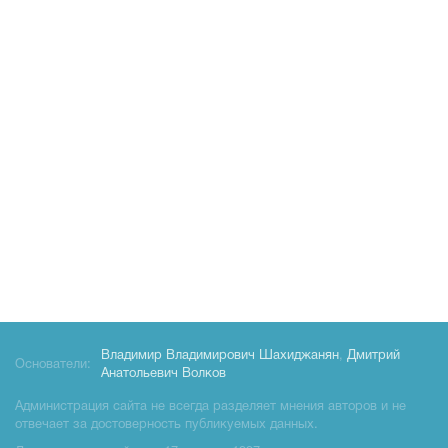
Владимир Владимирович Шахиджанян
,
Дмитрий
Основатели:
Анатольевич Волков
Администрация сайта не всегда разделяет мнения авторов и не
отвечает за достоверность публикуемых данных.