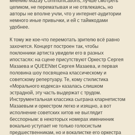
мнению Mazay Communications, лучше смотреть
целиком, не перематывая и не отвлекаясь, но
авторы не вполне учли, что у интернет-аудитории
немного иные привычки, и ей с таймкодами
удобнее.
К тому же кое-что перемотать зрителю всё равно
захочется. Концерт построен так, чтобы
поклонники артиста увидели его в разных
ипостасях: на сцене присутствуют Оркестр Сергея
Мазаева и QUEENtet Сергея Мазаева, и первая
половина шоу посвящена классическому и
советскому репертуару. Те, кому стилистика
«Морального кодекса» казалась слишком
эстрадной, эту часть выдержат с трудом.
Инструментальная классика сыграна кларнетистом
Мазаевым и оркестром легко и изящно, а вот
исполнение советских хитов не выглядит
бесспорным: в некоторых номерах именинник
вокально уступает не только голосистым
предшественникам, но и вокалистке его оркестра