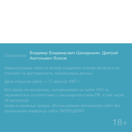
Владимир Владимирович Шахиджанян
,
Дмитрий
Основатели:
Анатольевич Волков
Администрация сайта не всегда разделяет мнения авторов и не
отвечает за достоверность публикуемых данных.
Дата открытия сайта — 17 августа 1997 г.
Все права на материалы, находящиемся на сайте 1001.ru,
охраняются в соответствии с законодательством РФ, в том числе,
об авторском
праве и смежных правах. Использование материалов сайте без
разрешения владельца сайта ЗАПРЕЩЕНО!
18+