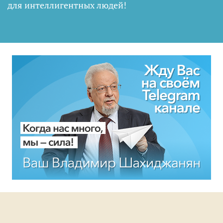
для интеллигентных людей
!