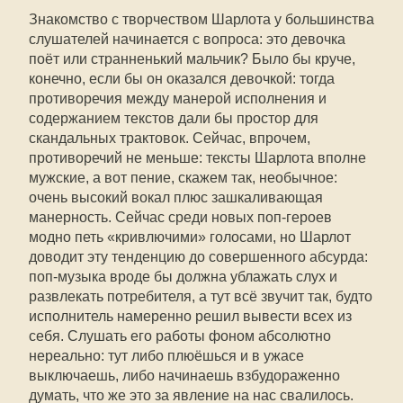
Знакомство с творчеством Шарлота у большинства
слушателей начинается с вопроса: это девочка
поёт или странненький мальчик? Было бы круче,
конечно, если бы он оказался девочкой: тогда
противоречия между манерой исполнения и
содержанием текстов дали бы простор для
скандальных трактовок. Сейчас, впрочем,
противоречий не меньше: тексты Шарлота вполне
мужские, а вот пение, скажем так, необычное:
очень высокий вокал плюс зашкаливающая
манерность. Сейчас среди новых поп-героев
модно петь «кривлючими» голосами, но Шарлот
доводит эту тенденцию до совершенного абсурда:
поп-музыка вроде бы должна ублажать слух и
развлекать потребителя, а тут всё звучит так, будто
исполнитель намеренно решил вывести всех из
себя. Слушать его работы фоном абсолютно
нереально: тут либо плюёшься и в ужасе
выключаешь, либо начинаешь взбудораженно
думать, что же это за явление на нас свалилось.