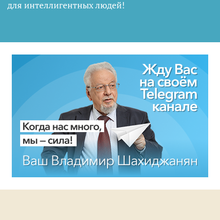
для интеллигентных людей
!