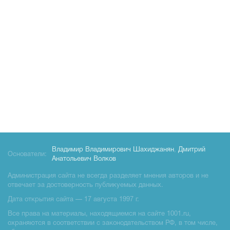
Владимир Владимирович Шахиджанян
,
Дмитрий
Основатели:
Анатольевич Волков
Администрация сайта не всегда разделяет мнения авторов и не
отвечает за достоверность публикуемых данных.
Дата открытия сайта — 17 августа 1997 г.
Все права на материалы, находящиемся на сайте 1001.ru,
охраняются в соответствии с законодательством РФ, в том числе,