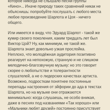
которое никогда не слышало песни группы
«Кино»... Иначе природу таких сравнений никак не
объяснишь: попробуйте послушать с любого места
любое произведение Шарлота и Цоя - ничего
общего.
Или имеется в виду, что Эдуард Шарлот - такой же
кумир своего поколения, каким тридцать лет был
Виктор Цой? Ну, как минимум, не такой же.
Шарлота знает довольно узкая прослойка.
Неплохо, что молодёжная аудитория позитивно
реагирует на непохожую, странную и не слишком
мелодично-благозвучную музыку: но это говорит
скорее о любопытстве и толерантности
слушателей, а не о лидерских качествах артиста.
Возможно, подросткам понятнее постоянные
перепады настроения от эйфории до ада в текстах
Шарлота, но на музыке они отражаются
минимально: когда слушаешь, не особо вникая,
даже в песнях под названиями «Так хорошо» или
«Мальчики любят друзей» постоянно присутствует