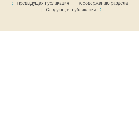
Предыдущая публикация
|
К содержанию раздела
|
Следующая публикация