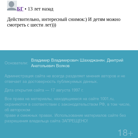
Владимир Владимирович Шахиджанян
,
Дмитрий
Основатели:
Анатольевич Волков
Администрация сайта не всегда разделяет мнения авторов и не
отвечает за достоверность публикуемых данных.
Дата открытия сайта — 17 августа 1997 г.
Все права на материалы, находящиемся на сайте 1001.ru,
охраняются в соответствии с законодательством РФ, в том числе,
об авторском
праве и смежных правах. Использование материалов сайте без
разрешения владельца сайта ЗАПРЕЩЕНО!
18+