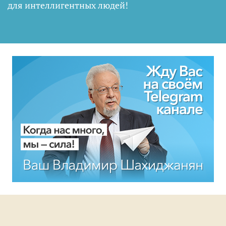
для интеллигентных людей
!