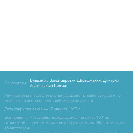
Владимир Владимирович Шахиджанян
,
Дмитрий
Основатели:
Анатольевич Волков
Администрация сайта не всегда разделяет мнения авторов и не
отвечает за достоверность публикуемых данных.
Дата открытия сайта — 17 августа 1997 г.
Все права на материалы, находящиемся на сайте 1001.ru,
охраняются в соответствии с законодательством РФ, в том числе,
об авторском