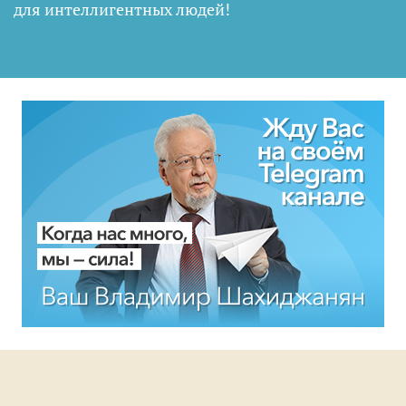
для интеллигентных людей
!