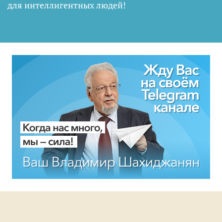
для интеллигентных людей
!