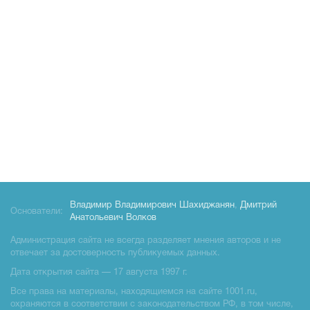
Владимир Владимирович Шахиджанян
,
Дмитрий
Основатели:
Анатольевич Волков
Администрация сайта не всегда разделяет мнения авторов и не
отвечает за достоверность публикуемых данных.
Дата открытия сайта — 17 августа 1997 г.
Все права на материалы, находящиемся на сайте 1001.ru,
охраняются в соответствии с законодательством РФ, в том числе,