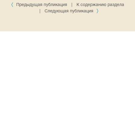
Предыдущая публикация
|
К содержанию раздела
|
Следующая публикация