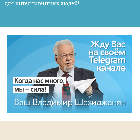
для интеллигентных людей
!