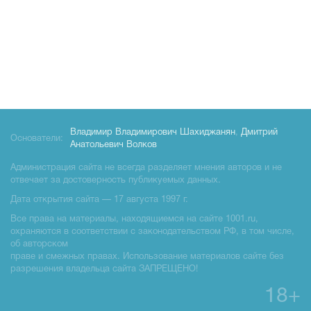
Владимир Владимирович Шахиджанян
,
Дмитрий
Основатели:
Анатольевич Волков
Администрация сайта не всегда разделяет мнения авторов и не
отвечает за достоверность публикуемых данных.
Дата открытия сайта — 17 августа 1997 г.
Все права на материалы, находящиемся на сайте 1001.ru,
охраняются в соответствии с законодательством РФ, в том числе,
об авторском
праве и смежных правах. Использование материалов сайте без
разрешения владельца сайта ЗАПРЕЩЕНО!
18+