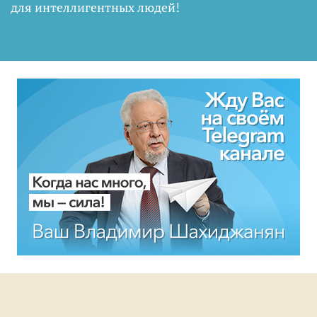
для интеллигентных людей
!