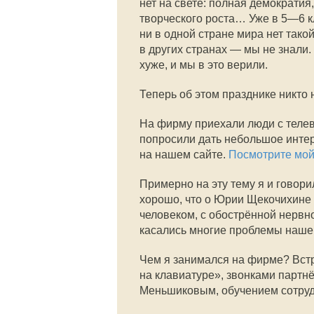
нет на свете: полная демократия
творческого роста… Уже в 5—6 кл
ни в одной стране мира нет тако
в других странах — мы не знали.
хуже, и мы в это верили.
Теперь об этом празднике никто 
На фирму приехали люди с теле
попросили дать небольшое интер
на нашем сайте.
Посмотрите мой
Примерно на эту тему я и говори
хорошо, что о Юрии Щекочихине
человеком, с обострённой нервн
касались многие проблемы наш
Чем я занимался на фирме? Вст
на клавиатуре», звонками парт
Меньшиковым, обучением сотруд