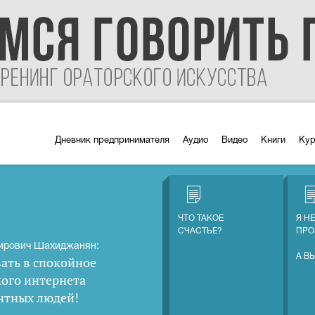
Дневник предпринимателя
Аудио
Видео
Книги
Ку
ЧТО ТАКОЕ
Я Н
СЧАСТЬЕ?
ПРО
ирович Шахиджанян:
А В
ать в спокойное
кого интернета
нтных людей
!