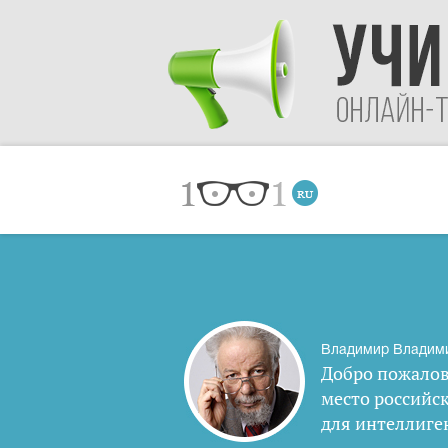
Владимир Владим
Добро пожалов
место российс
для интеллиге