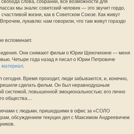
, свобода слова, собраний, все возможности для
ассах мы знали: советский человек — это звучит гордо,
й счастливой жизни, как в Советском Союзе. Как живут
 Впрочем, лукавлю: нам говорили, что там живут гораздо
не вспоминает.
видения. Они снимают фильм о Юрии Щекочихине — меня
вью. Четыре года назад я писал о Юрии Петровиче
 материал
.
л сегодня. Время проходит, люди забываются, и, конечно,
 решили сделать фильм. Он был неравнодушным
ой системой, повышенной эмоциональностью; его лично
его общества…
речами с людьми, пришедшими в офис за «СОЛО
нёрам, обсуждением текущих дел с Максимом Андреевичем
ников.