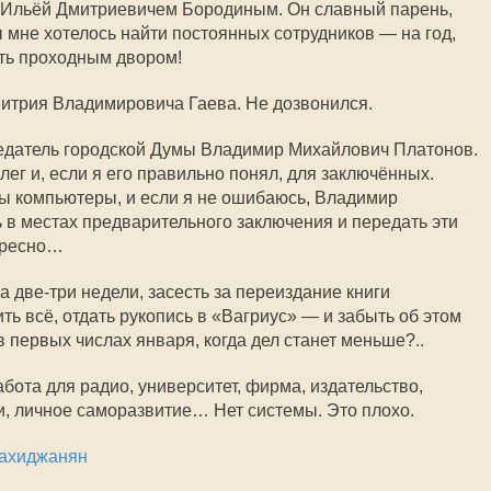
с Ильёй Дмитриевичем Бородиным. Он славный парень,
 мне хотелось найти постоянных сотрудников — на год,
ыть проходным двором!
итрия Владимировича Гаева. Не дозвонился.
седатель городской Думы Владимир Михайлович Платонов.
лег и, если я его правильно понял, для заключённых.
пны компьютеры, и если я не ошибаюсь, Владимир
в местах предварительного заключения и передать эти
ересно…
а две-три недели, засесть за переиздание книги
ть всё, отдать рукопись в «Вагриус» — и забыть об этом
в первых числах января, когда дел станет меньше?..
бота для радио, университет, фирма, издательство,
, личное саморазвитие… Нет системы. Это плохо.
ахиджанян