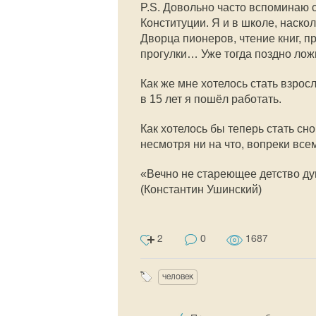
P.S. Довольно часто вспоминаю 
Конституции. Я и в школе, наско
Дворца пионеров, чтение книг, п
прогулки… Уже тогда поздно ложи
Как же мне хотелось стать взро
в 15 лет я пошёл работать.
Как хотелось бы теперь стать с
несмотря ни на что, вопреки вс
«Вечно не стареющее детство ду
(Константин Ушинский)
2
0
1687
человек