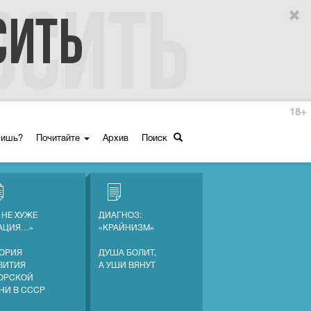
18+
ришь?
Почитайте
Архив
Поиск
 НЕ ХУЖЕ
ДИАГНОЗ:
АЦИЯ…»
«КРАЙНИЗМ»
ОРИЯ
ДУША БОЛИТ,
ВИТИЯ
А УШИ ВЯНУТ
ОРСКОЙ
НИ В СССР