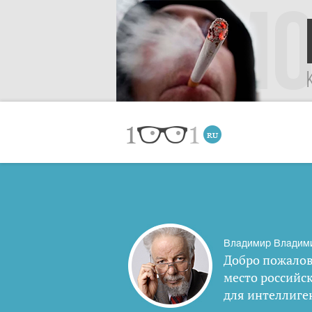
Владимир Владим
Добро пожалов
место российс
для интеллиге