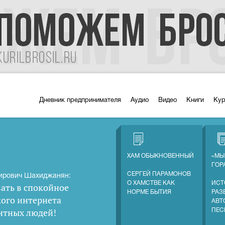
Дневник предпринимателя
Аудио
Видео
Книги
Ку
ХАМ ОБЫКНОВЕННЫЙ
«МЫ
ГОР
СЕРГЕЙ ПАРАМОНОВ
ирович Шахиджанян:
О ХАМСТВЕ КАК
ИСТ
ать в спокойное
НОРМЕ БЫТИЯ
РАЗ
кого интернета
АВТ
нтных людей
!
ПЕС