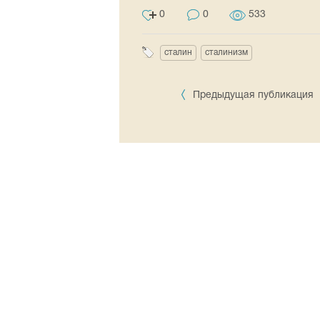
0
0
533
сталин
сталинизм
Предыдущая публикация