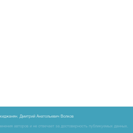
хиджанян
,
Дмитрий Анатольевич Волков
мнения авторов и не отвечает за достоверность публикуемых данных.