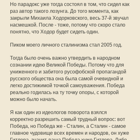
Но парадокс уже тогда состоял в том, что сидел как
раз автор такого лозунга. До того момента, как
закрыли Михаила Ходорковского, весь 37-й звучал
насмешкой. После - тоже, потому что скоро стало
понятно, что Ходор будет сидеть один.
Пиком моего личного сталинизма стал 2005 год.
Тогда было очень важно утвердить в народном
сознании идею Великой Победы. Потому что для
униженного и забитого русофобской пропагандой
русского общества она была самой очевидной и
легко достижимой точкой самоуважения. Победа
реально годилась на ту точку опоры, с которой
можно было начать.
Я как один из идеологов поворота взялся
корректно разрешить самый трудный вопрос: вот
Победа, но Победа же - Сталин, а Сталин - самое
главное чудовище всех времен и народов, он хуже
Гитлера, значит, ваша Победа хуже Гитлера. Либо