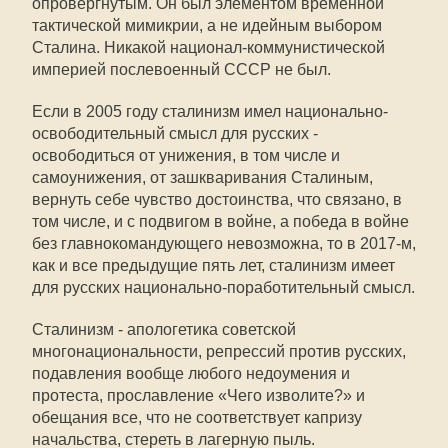
опровергнутым. Он был элементом временной
тактической мимикрии, а не идейным выбором
Сталина. Никакой национал-коммунистической
империей послевоенный СССР не был.
Если в 2005 году сталинизм имел национально-
освободительный смысл для русских -
освободиться от унижения, в том числе и
самоунижения, от зашкваривания Сталиным,
вернуть себе чувство достоинства, что связано, в
том числе, и с подвигом в войне, а победа в войне
без главнокомандующего невозможна, то в 2017-м,
как и все предыдущие пять лет, сталинизм имеет
для русских национально-поработительный смысл.
Сталинизм - апологетика советской
многонациональности, репрессий против русских,
подавления вообще любого недоумения и
протеста, прославление «Чего изволите?» и
обещания все, что не соответствует капризу
начальства, стереть в лагерную пыль.