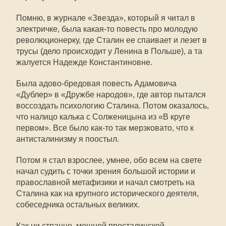
Помню, в журнале «Звезда», который я читал в
электричке, была какая-то повесть про молодую
революционерку, где Сталин ее спаивает и лезет в
трусы (дело происходит у Ленина в Польше), а та
жалуется Надежде Константиновне.
Была адово-бредовая повесть Адамовича
«Дублер» в «Дружбе народов», где автор пытался
воссоздать психологию Сталина. Потом оказалось,
что налицо калька с Солженицына из «В круге
первом». Все было как-то так мерзковато, что к
антисталинизму я поостыл.
Потом я стал взрослее, умнее, обо всем на свете
начал судить с точки зрения большой истории и
православной метафизики и начал смотреть на
Сталина как на крупного исторического деятеля,
собеседника остальных великих.
Как ни странно, мощной просталинской