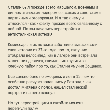
Сталин был прежде всего маршалом, военным и
дипломатическим лидером со всякими советскими
партийными оговорками. И я так к нему и
относился - как к факту, прежде всего связанному с
войной. Потом начались перестройка и
антисталинская истерия.
Комиссары и их потомки заботливо вытаскивали
свои истории из 37-го года про то, как у них
отобрали велосипед, как в лагере они встречали
маленьких девочек, снимавших трусики за
хлебную пайку, про то, как Сталин умучил Зощенко.
Все сильно било по эмоциям, и лет в 13, чем-то
особенно расчувствовавшись у Разгона, я аж
достал Митяева с полки, нашел сталинский
портрет и на него плюнул.
Но тут перестройщики в какой-то момент
перегнули палку.