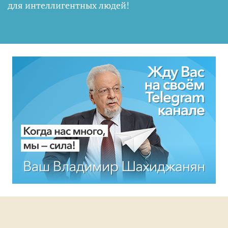
для интеллигентных людей
!