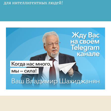
для интеллигентных людей
!