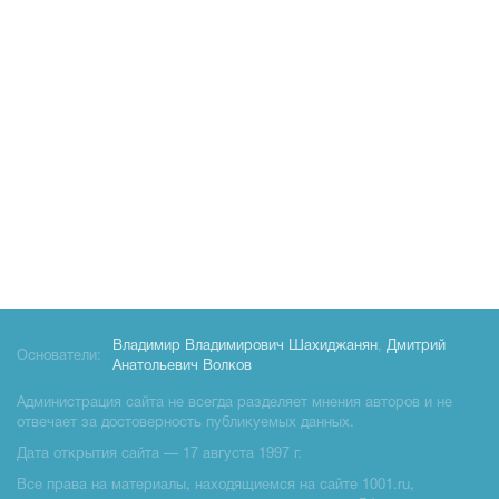
Владимир Владимирович Шахиджанян
,
Дмитрий
Основатели:
Анатольевич Волков
Администрация сайта не всегда разделяет мнения авторов и не
отвечает за достоверность публикуемых данных.
Дата открытия сайта — 17 августа 1997 г.
Все права на материалы, находящиемся на сайте 1001.ru,