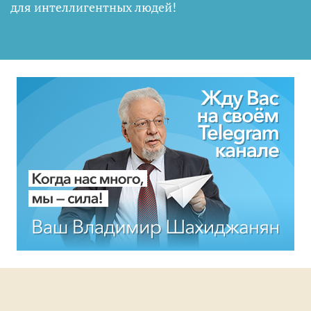
для интеллигентных людей
!