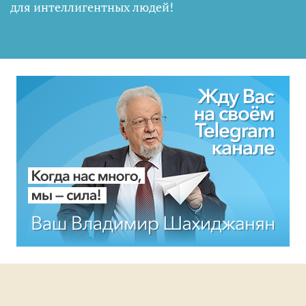
для интеллигентных людей
!