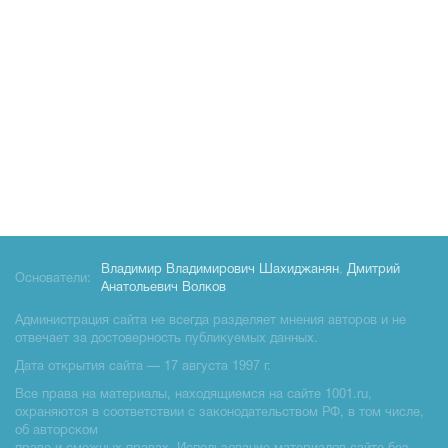
Владимир Владимирович Шахиджанян
,
Дмитрий
Основатели:
Анатольевич Волков
Администрация сайта не всегда разделяет мнения авторов и не
отвечает за достоверность публикуемых данных.
Дата открытия сайта — 17 августа 1997 г.
Все права на материалы, находящиемся на сайте 1001.ru,
охраняются в соответствии с законодательством РФ, в том числе,
об авторском