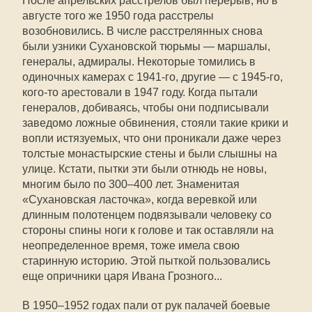
После апрельских расстрелов был перерыв, но в
августе того же 1950 года расстрелы
возобновились. В числе расстрелянных снова
были узники Сухановской тюрьмы — маршалы,
генералы, адмиралы. Некоторые томились в
одиночных камерах с 1941-го, другие — с 1945-го,
кого-то арестовали в 1947 году. Когда пытали
генералов, добиваясь, чтобы они подписывали
заведомо ложные обвинения, стояли такие крики и
вопли истязуемых, что они проникали даже через
толстые монастырские стены и были слышны на
улице. Кстати, пытки эти были отнюдь не новы,
многим было по 300–400 лет. Знаменитая
«Сухановская ласточка», когда веревкой или
длинным полотенцем подвязывали человеку со
стороны спины ноги к голове и так оставляли на
неопределенное время, тоже имела свою
старинную историю. Этой пыткой пользовались
еще опричники царя Ивана Грозного...
В 1950–1952 годах пали от рук палачей боевые