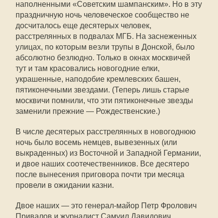
наполненными «Советским шампанским». Но в эту
праздничную ночь человеческое сообщество не
досчиталось еще десятерых человек,
расстрелянных в подвалах МГБ. На заснеженных
улицах, по которым везли трупы в Донской, было
абсолютно безлюдно. Только в окнах москвичей
тут и там красовались новогодние елки,
украшенные, наподобие кремлевских башен,
пятиконечными звездами. (Теперь лишь старые
москвичи помнили, что эти пятиконечные звезды
заменили прежние — Рождественские.)
В числе десятерых расстрелянных в новогоднюю
ночь было восемь немцев, вывезенных (или
выкраденных) из Восточной и Западной Германии,
и двое наших соотечественников. Все десятеро
после вынесения приговора почти три месяца
провели в ожидании казни.
Двое наших — это генерал-майор Петр Фролович
Привалов и журналист Самуил Давидович