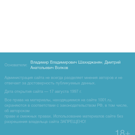
Владимир Владимирович Шахиджанян
,
Дмитрий
Основатели:
Анатольевич Волков
Администрация сайта не всегда разделяет мнения авторов и не
отвечает за достоверность публикуемых данных.
Дата открытия сайта — 17 августа 1997 г.
Все права на материалы, находящиемся на сайте 1001.ru,
охраняются в соответствии с законодательством РФ, в том числе,
об авторском
праве и смежных правах. Использование материалов сайте без
разрешения владельца сайта ЗАПРЕЩЕНО!
18+