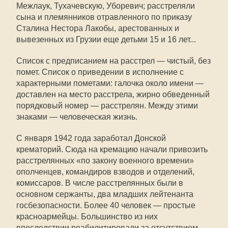
Межлаук, Тухачевскую, Уборевич; расстреляли
сына и племянников отравленного по приказу
Сталина Нестора Лакобы, арестованных и
вывезенных из Грузии еще детьми 15 и 16 лет...
Список с предписанием на расстрел — чистый, без
помет. Список о приведении в исполнение с
характерными пометами: галочка около имени —
доставлен на место расстрела, жирно обведенный
порядковый номер — расстрелян. Между этими
знаками — человеческая жизнь.
С января 1942 года заработал Донской
крематорий. Сюда на кремацию начали привозить
расстрелянных «по закону военного времени»
ополченцев, командиров взводов и отделений,
комиссаров. В числе расстрелянных были в
основном сержанты, два младших лейтенанта
госбезопасности. Более 40 человек — простые
красноармейцы. Большинство из них
впоследствии реабилитировали за отсутствием