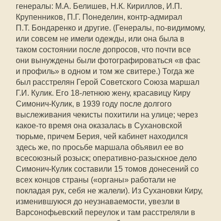
генералы: М.А. Белишев, Н.К. Кириллов, И.П.
Крупенников, П.Г. Понеделин, контр-адмирал
П.Т. Бондаренко и другие. (Генералы, по-видимому,
или совсем не имели одежды, или она была в
таком состоянии после допросов, что почти все
они вынуждены были фотографироваться «в фас
и профиль» в одном и том же свитере.) Тогда же
был расстрелян Герой Советского Союза маршал
Г.И. Кулик. Его 18-летнюю жену, красавицу Киру
Симонич-Кулик, в 1939 году после долгого
выслеживания чекисты похитили на улице; через
какое-то время она оказалась в Сухановской
тюрьме, причем Берия, чей кабинет находился
здесь же, по просьбе маршала объявил ее во
всесоюзный розыск; оперативно-разыскное дело
Симонич-Кулик составили 15 томов донесений со
всех концов страны («органы» работали не
покладая рук, себя не жалели). Из Сухановки Киру,
изменившуюся до неузнаваемости, увезли в
Варсонофьевский переулок и там расстреляли в