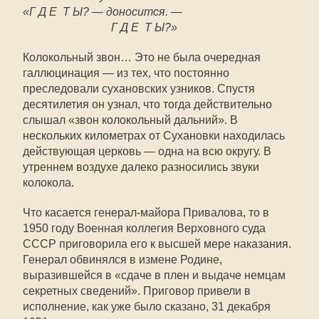
«Г Д Е Т Ы? — доносится. —
Г Д Е Т Ы?»
Колокольный звон… Это не была очередная
галлюцинация — из тех, что постоянно
преследовали сухановских узников. Спустя
десятилетия он узнал, что тогда действительно
слышал «звон колокольный дальний». В
нескольких километрах от Сухановки находилась
действующая церковь — одна на всю округу. В
утреннем воздухе далеко разносились звуки
колокола.
Что касается генерал-майора Привалова, то в
1950 году Военная коллегия Верховного суда
СССР приговорила его к высшей мере наказания.
Генерал обвинялся в измене Родине,
выразившейся в «сдаче в плен и выдаче немцам
секретных сведений». Приговор привели в
исполнение, как уже было сказано, 31 декабря