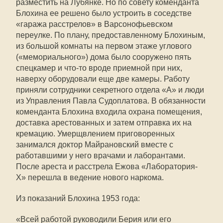
разместить на Лубянке. Но по совету коменданта
Блохина ее решено было устроить в соседстве
«гаража расстрелов» в Варсонофьевском
переулке. По плану, предоставленному Блохиным,
из большой комнаты на первом этаже углового
(«мемориального») дома было сооружено пять
спецкамер и что-то вроде приемной при них,
наверху оборудовали еще две камеры. Работу
приняли сотрудники секретного отдела «А» и люди
из Управления Павла Судоплатова. В обязанности
коменданта Блохина входила охрана помещения,
доставка арестованных и затем отправка их на
кремацию. Умерщвлением приговоренных
занимался доктор Майрановский вместе с
работавшими у него врачами и лаборантами.
После ареста и расстрела Ежова «Лаборатория-
Х» перешла в ведение нового наркома.
Из показаний Блохина 1953 года:
«Всей работой руководили Берия или его