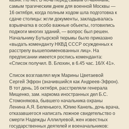
самым трагическим днем для военной Москвы —
16 октября, когда полным ходом шла подготовка к
сдаче столицы: жгли документы, закладывалась
взрывчатка в особо важные объекты, готовились
поджоги многих зданий, — вопрос был решен.
Начальнику Бутырской тюрьмы было приказано
«выдать коменданту НКВД СССР осужденных к
расстрелу вышепоименованных лиц». На
предписании имеется роспись коменданта:
«Список получил. В. Блохин, в 6.45 час. 16/Х 41».
Список возглавлял муж Марины Цветаевой
Сергей Эфрон (значившийся как Андреев-Эфрон).
В тот день, 16 октября, расстреляли генерала
Мищенко, зам. наркома иностранных дел Б.С.
Стомонякова, бывшего начальника охраны
Ленина А.Я. Беленького, Юлию Канель, дочь врача,
отказавшегося написать ложное свидетельство о
смерти Надежды Аллилуевой, жен известных
государственных деятелей и военачальников: