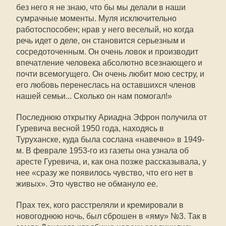
без него я не знаю, что бы мы делали в наши
сумрачные моменты. Муля исключительно
работоспособен; нрав у него веселый, но когда
речь идет о деле, он становится серьезным и
сосредоточенным. Он очень ловок и производит
впечатление человека абсолютно всезнающего и
почти всемогущего. Он очень любит мою сестру, и
его любовь перенеслась на оставшихся членов
нашей семьи... Сколько он нам помогал!»
Последнюю открытку Ариадна Эфрон получила от
Гуревича весной 1950 года, находясь в
Туруханске, куда была сослана «навечно» в 1949-
м. В феврале 1953-го из газеты она узнала об
аресте Гуревича, и, как она позже рассказывала, у
нее «сразу же появилось чувство, что его нет в
живых». Это чувство не обмануло ее.
Прах тех, кого расстреляли и кремировали в
новогоднюю ночь, был сброшен в «яму» №3. Так в