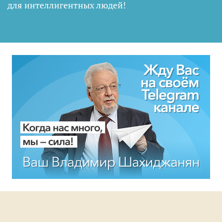
для интеллигентных людей
!