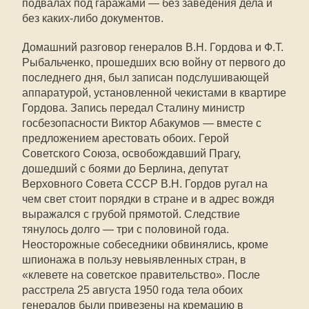
подвалах под гаражами — без заведения дела и
без каких-либо документов.
Домашний разговор генералов В.Н. Гордова и Ф.Т.
Рыбальченко, прошедших всю войну от первого до
последнего дня, был записан подслушивающей
аппаратурой, установленной чекистами в квартире
Гордова. Запись передал Сталину министр
госбезопасности Виктор Абакумов — вместе с
предложением арестовать обоих. Герой
Советского Союза, освобождавший Прагу,
дошедший с боями до Берлина, депутат
Верховного Совета СССР В.Н. Гордов ругал на
чем свет стоит порядки в стране и в адрес вождя
выражался с грубой прямотой. Следствие
тянулось долго — три с половиной года.
Неосторожные собеседники обвинялись, кроме
шпионажа в пользу невыявленных стран, в
«клевете на советское правительство». После
расстрела 25 августа 1950 года тела обоих
генералов были привезены на кремацию в