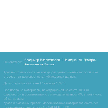
Владимир Владимирович Шахиджанян
,
Дмитрий
Основатели:
Анатольевич Волков
Администрация сайта не всегда разделяет мнения авторов и не
отвечает за достоверность публикуемых данных.
Дата открытия сайта — 17 августа 1997 г.
Все права на материалы, находящиемся на сайте 1001.ru,
охраняются в соответствии с законодательством РФ, в том числе,
об авторском
праве и смежных правах. Использование материалов сайте без
разрешения владельца сайта ЗАПРЕЩЕНО!