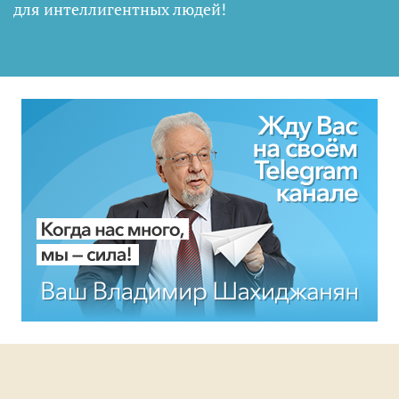
для интеллигентных людей
!