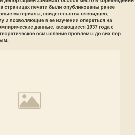
той депортацией занимает особое место в корееведении
на страницах печати были опубликованы ранее
вные материалы, свидетельства очевидцев,
у и позволяющие в ее изучении опереться на
эмпирические данные, касающиеся 1937 года с
теоретическое осмысление проблемы до сих пор
ным.