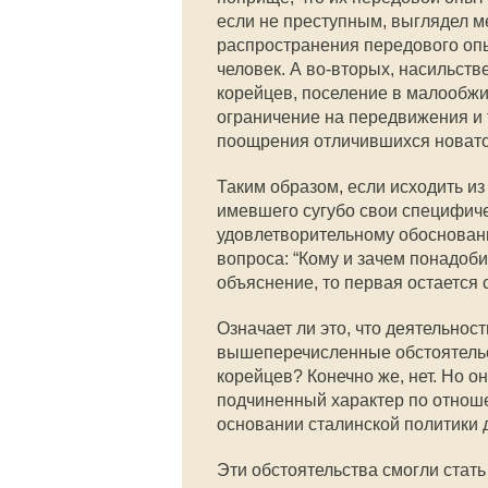
если не преступным, выглядел м
распространения передового опы
человек. А во-вторых, насильств
корейцев, поселение в малообжи
ограничение на передвижения и т.
поощрения отличившихся новато
Таким образом, если исходить и
имевшего сугубо свои специфиче
удовлетворительному обосновани
вопроса: “Кому и зачем понадоби
объяснение, то первая остается
Означает ли это, что деятельнос
вышеперечисленные обстоятельс
корейцев? Конечно же, нет. Но о
подчиненный характер по отнош
основании сталинской политики 
Эти обстоятельства смогли стат