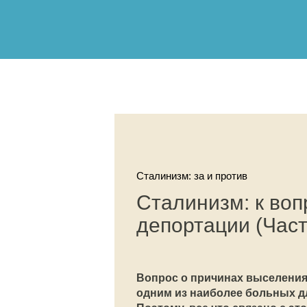
Сталинизм: за и против
Сталинизм: к воп
депортации (Част
Вопрос о причинах выселения 
одним из наиболее больных д