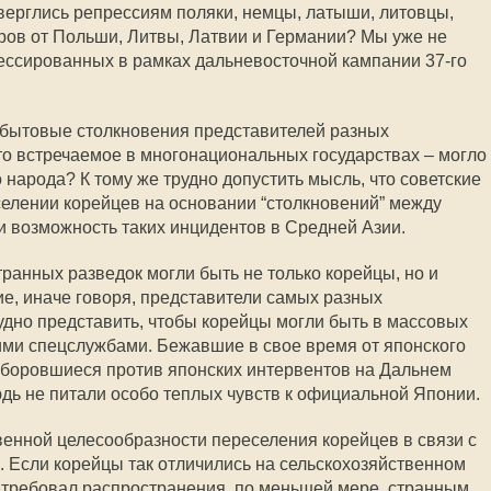
верглись репрессиям поляки, немцы, латыши, литовцы,
ров от Польши, Литвы, Латвии и Германии? Мы уже не
рессированных в рамках дальневосточной кампании 37-го
 бытовые столкновения представителей разных
то встречаемое в многонациональных государствах – могло
народа? К тому же трудно допустить мысль, что советские
елении корейцев на основании “столкновений” между
и возможность таких инцидентов в Средней Азии.
анных разведок могли быть не только корейцы, но и
ие, иначе говоря, представители самых разных
рудно представить, чтобы корейцы могли быть в массовых
ми спецслужбами. Бежавшие в свое время от японского
ах боровшиеся против японских интервентов на Дальнем
юдь не питали особо теплых чувств к официальной Японии.
твенной целесообразности переселения корейцев в связи с
. Если корейцы так отличились на сельскохозяйственном
 требовал распространения, по меньшей мере, странным,