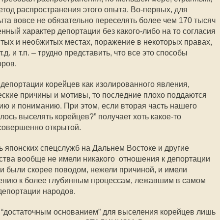
етод распространения этого опыта. Во-первых, для
та вовсе не обязательно переселять более чем 170 тысяч
енный характер депортации без какого-либо на то согласия
тых и необжитых местах, поражение в некоторых правах,
д. и т.п. – трудно представить, что все это способы
ров.
з депортации корейцев как изолированного явления,
ские причины и мотивы, то последние плохо поддаются
ю и пониманию. При этом, если вторая часть нашего
лось выселять корейцев?” получает хоть какое-то
 совершенно открытой.
ть японских спецслужб на Дальнем Востоке и другие
тва вообще не имели никакого отношения к депортации
ни были скорее поводом, нежели причиной, и имели
ению к более глубинным процессам, лежавшим в самом
депортации народов.
ь “достаточным основанием” для выселения корейцев лишь