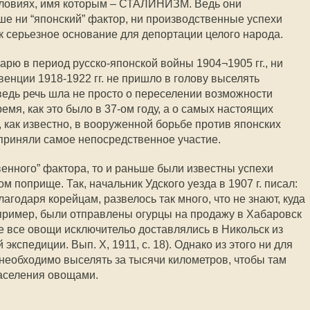
словиях, имя которым – СТАЛИНИЗМ. Ведь они
ше ни “японский” фактор, ни производственные успехи
к серьезное основание для депортации целого народа.
арю в период русско-японской войны 1904¬1905 гг., ни
енции 1918-1922 гг. не пришло в голову выселять
 ведь речь шла не просто о переселении возможности
мя, как это было в 37-ом году, а о самых настоящих
 как известно, в вооруженной борьбе против японских
приняли самое непосредственное участие.
венного” фактора, то и раньше были известны успехи
м поприще. Так, начальник Удского уезда в 1907 г. писал:
агодаря корейцам, развелось так много, что не знают, куда
пример, были отправлены огурцы на продажу в Хабаровск
е все овощи исключительо доставлялись в Никольск из
экспедиции. Вып. X, 1911, с. 18). Однако из этого ни для
 необходимо выселять за тысячи километров, чтобы там
аселения овощами.