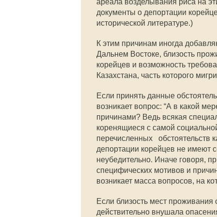
ареала возделывания риса на эти
документы о депортации корейце
исторической литературе.)
К этим причинам иногда добавля
Дальнем Востоке, близость прож
корейцев и возможность требов
Казахстана, часть которого мигри
Если принять данные обстоятель
возникает вопрос: “А в какой м
причинами? Ведь всякая специал
коренящиеся с самой социальной 
перечисленных обстоятельств ка
депортации корейцев не имеют 
неубедительно. Иначе говоря, п
специфических мотивов и причин
возникает масса вопросов, на к
Если близость мест проживания 
действительно внушала опасения 