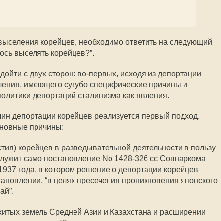
 выселения корейцев, необходимо ответить на следующий
ось выселять корейцев?”.
одойти с двух сторон: во-первых, исходя из депортации
ления, имеющего сугубо специфические причины и
 политики депортаций сталинизма как явления.
ин депортации корейцев реализуется первый подход.
сновные причины:
стия) корейцев в разведывательной деятельности в пользу
служит само постановление No 1428-326 сс Совнаркома
 1937 года, в котором решение о депортации корейцев
тановлении, “в целях пресечения проникновения японского
ай”.
житых земель Средней Азии и Казахстана и расширении