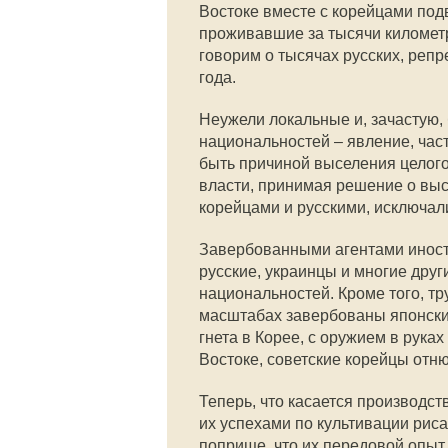
Востоке вместе с корейцами под
проживавшие за тысячи километ
говорим о тысячах русских, реп
года.
Неужели локальные и, зачастую,
национальностей – явление, час
быть причиной выселения целого 
власти, принимая решение о выс
корейцами и русскими, исключал
Завербованными агентами иностр
русские, украинцы и многие друг
национальностей. Кроме того, т
масштабах завербованы японски
гнета в Корее, с оружием в рук
Востоке, советские корейцы отн
Теперь, что касается производс
их успехами по культивации риса
поприще, что их передовой опыт