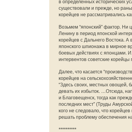
в определенных исторических у
существовали и прежде, но рань
корейцев не рассматривались ка
Возьмем “японский” фактор. Ни ц
Ленину в период японской интерв
корейцев с Дальнего Востока. А
японского шпионажа в мирное вре
боевых действиях с японцами. И,
интервентов советские корейцы 
Далее, что касается “производст
корейцев на сельскохозяйственно
“Здесь своих, местных овощей, бл
девать их избыток. …Отсюда, на
и Благовещенск, тогда как прежд
последних мест” (Труды Амурской 
кого не следовало, что корейцев
решать проблему обеспечения н
**********