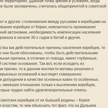
х территориях. (Данная точка зрения в условиях, когда
в были засекречены, считалась общепринятой в советской
ют и другие: столкновения между русскими и корейцами на
ивания корейцев от Кореи, компактность проживания
аний автономии, необходимость компенсации населения
ровала в начале 30-х годов в Китай и другие.
ства как действительные причины населения корейцев, то
ере они были обоснованы, чтобы быть действительными
ьная причина, в отличие от повода, имеет глубинные,
системе основания. Так вот, если исходить из
к причин, то в данном контексте мотивы решения о
серьезных оснований и выглядят совершенно
ри допущении в качестве основных каких-то особенных,
, имевших отношение только к выселению корейцев,
оторые трудно найти удовлетворительные ответы.
советских корейцев от их бывшей родины – Корея
властям, то чем объяснить тот факт, что на Дальнем