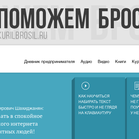
Дневник предпринимателя
Аудио
Видео
Книги
Ку
КАК НАУЧИТЬСЯ
ЧЕМ
НАБИРАТЬ ТЕКСТ
НЕ 
БЫСТРО И НЕ ГЛЯДЯ
ПОУ
ирович Шахиджанян:
НА КЛАВИАУТУРУ
У Н
ать в спокойное
кого интернета
нтных людей
!