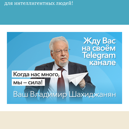
для интеллигентных людей
!