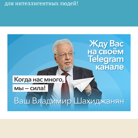
для интеллигентных людей
!