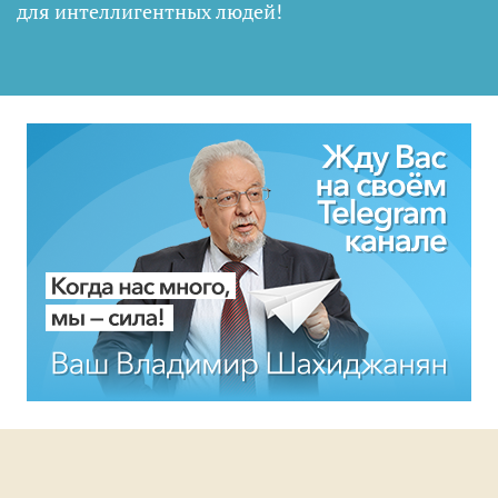
для интеллигентных людей
!