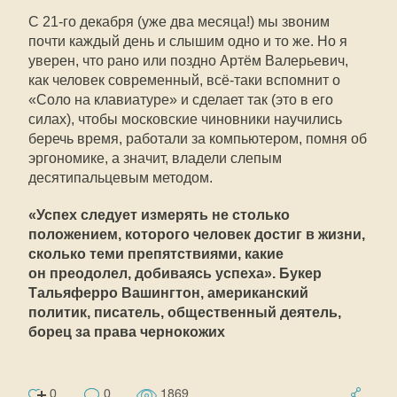
С 21-го декабря (уже два месяца!) мы звоним
почти каждый день и слышим одно и то же. Но я
уверен, что рано или поздно Артём Валерьевич,
как человек современный, всё-таки вспомнит о
«Соло на клавиатуре» и сделает так (это в его
силах), чтобы московские чиновники научились
беречь время, работали за компьютером, помня об
эргономике, а значит, владели слепым
десятипальцевым методом.
«Успех следует измерять не столько
положением, которого человек достиг в жизни,
сколько теми препятствиями, какие
он преодолел, добиваясь успеха». Букер
Тальяферро Вашингтон, американский
политик, писатель, общественный деятель,
борец за права чернокожих
0
0
1869