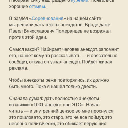
Набирает силу наш раздел о
курении
. Появились
хорошие
отзывы
.
В раздел «
Соревнования
» на нашем сайте
мы решили дать тексты анекдотов. Вроде даже
Павел Вячеславович Померанцев не возражал
против этой идеи.
Смысл какой? Набирает человек анекдот, запомнит
его, начнёт кому-то рассказывать — и обязательно
сообщит, откуда он узнал анекдот. Пойдёт живая
реклама.
Чтобы анекдоты реже повторялись, их должно
быть много. Пока я нашёл только двести.
Сначала думал: дать полностью анекдоты
из книжки «1001 анекдот про ЭТО». Начал
читать — и внутренний цензор во мне проснулся:
это пошловато, это старо, это не все поймут, это
неверно политически, это обижает верующих