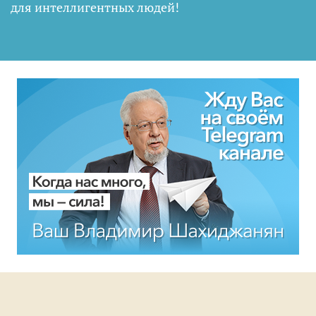
для интеллигентных людей
!