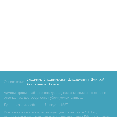
Владимир Владимирович Шахиджанян
,
Дмитрий
Основатели:
Анатольевич Волков
Администрация сайта не всегда разделяет мнения авторов и не
отвечает за достоверность публикуемых данных.
Дата открытия сайта — 17 августа 1997 г.
Все права на материалы, находящиемся на сайте 1001.ru,