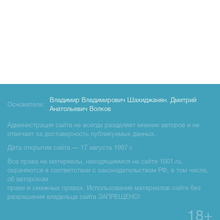
Владимир Владимирович Шахиджанян
,
Дмитрий
Основатели:
Анатольевич Волков
Администрация сайта не всегда разделяет мнения авторов и не
отвечает за достоверность публикуемых данных.
Дата открытия сайта — 17 августа 1997 г.
Все права на материалы, находящиемся на сайте 1001.ru,
охраняются в соответствии с законодательством РФ, в том числе,
об авторском
праве и смежных правах. Использование материалов сайте без
разрешения владельца сайта ЗАПРЕЩЕНО!
18+