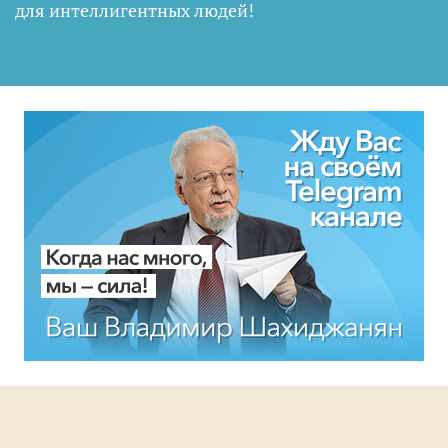
для интеллигентных людей
!