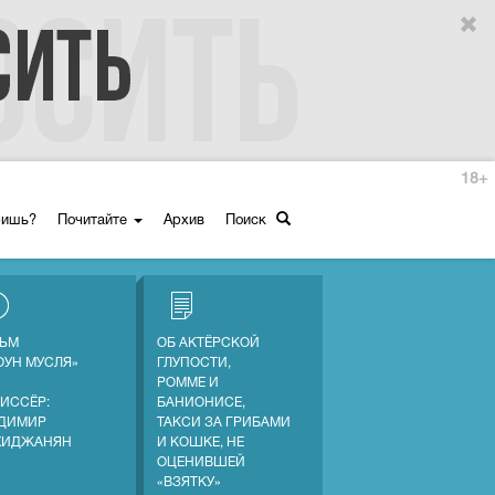
18+
ришь?
Почитайте
Архив
Поиск
ЬМ
ОБ АКТЁРСКОЙ
ОУН МУСЛЯ»
ГЛУПОСТИ,
РОММЕ И
ИССЁР:
БАНИОНИСЕ,
ДИМИР
ТАКСИ ЗА ГРИБАМИ
ХИДЖАНЯН
И КОШКЕ, НЕ
ОЦЕНИВШЕЙ
«ВЗЯТКУ»