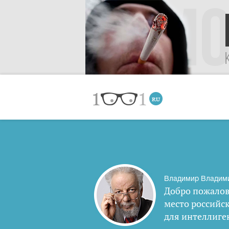
Владимир Владим
Добро пожалов
место российс
для интеллиге