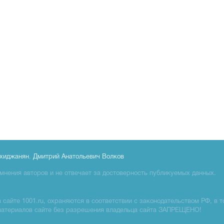
хиджанян
,
Дмитрий Анатольевич Волков
мнения авторов и не отвечает за достоверность публикуемых данных.
сайте 1001.ru, охраняются в соответствии с законодательством РФ, в т
материалов сайте без разрешения владельца сайта ЗАПРЕЩЕНО!