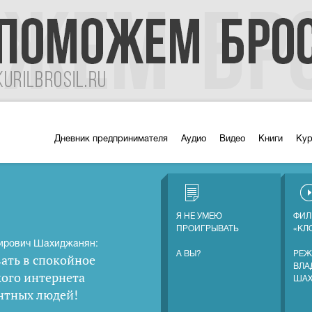
Дневник предпринимателя
Аудио
Видео
Книги
Ку
Я НЕ УМЕЮ
ФИЛ
ПРОИГРЫВАТЬ
«КЛ
ирович Шахиджанян:
А ВЫ?
РЕЖ
ать в спокойное
ВЛА
кого интернета
ША
нтных людей
!