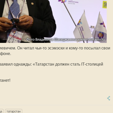
иевичем. Он читал
чьи-то
эсэмэски и
кому-то
посылал свои
йфоне.
заявил однажды: «Татарстан должен стать
IT-столицей
танет!
ца
татарстан