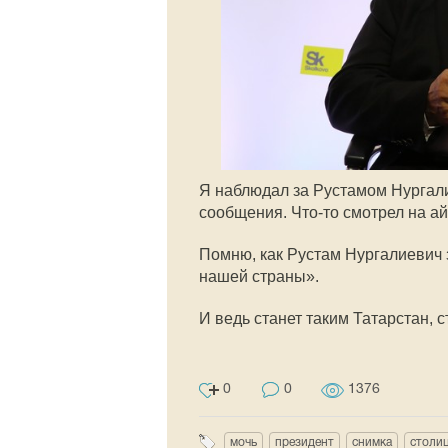
Я наблюдал за Рустамом Нургал
сообщения.
Что-то
смотрел на а
Помню, как Рустам Нургалиевич 
нашей страны».
И ведь станет таким Татарстан, с
0
0
1376
мочь
президент
снимка
столи