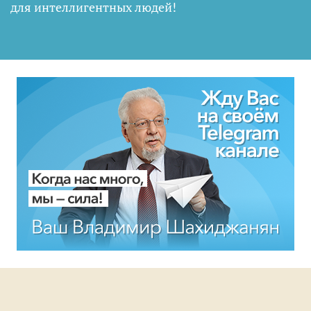
для интеллигентных людей
!