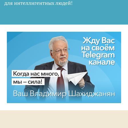
для интеллигентных людей
!