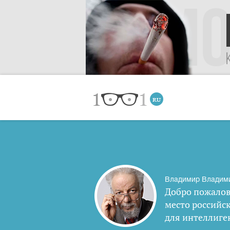
Владимир Владим
Добро пожалов
место российс
для интеллиге