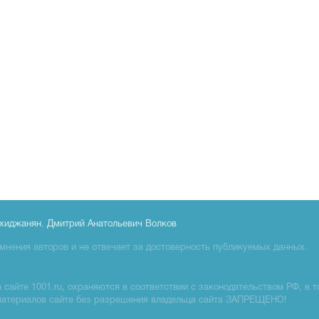
хиджанян
,
Дмитрий Анатольевич Волков
мнения авторов и не отвечает за достоверность публикуемых данных.
сайте 1001.ru, охраняются в соответствии с законодательством РФ, в т
материалов сайте без разрешения владельца сайта ЗАПРЕЩЕНО!