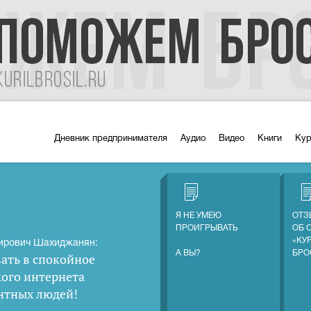
Дневник предпринимателя
Аудио
Видео
Книги
Ку
Я НЕ УМЕЮ
ОТЗ
ПРОИГРЫВАТЬ
ОБ 
«КУ
ирович Шахиджанян:
А ВЫ?
БРО
ать в спокойное
кого интернета
нтных людей
!