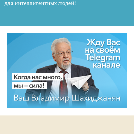
для интеллигентных людей
!