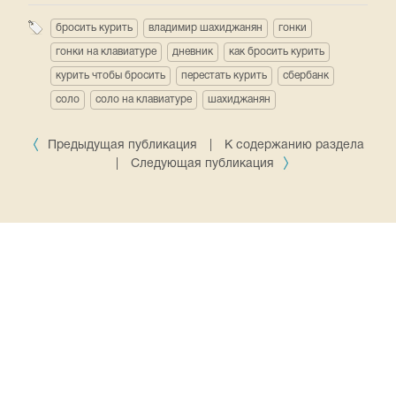
бросить курить
владимир шахиджанян
гонки
гонки на клавиатуре
дневник
как бросить курить
курить чтобы бросить
перестать курить
сбербанк
соло
соло на клавиатуре
шахиджанян
Предыдущая публикация
|
К содержанию раздела
|
Следующая публикация