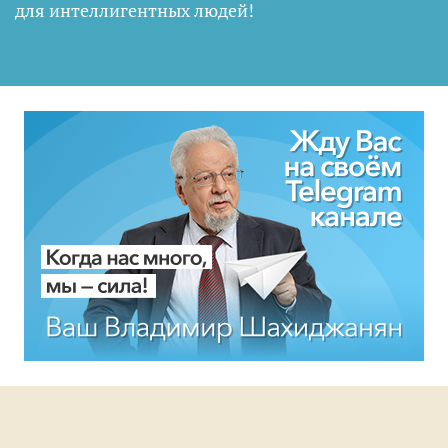
для интеллигентных людей
!