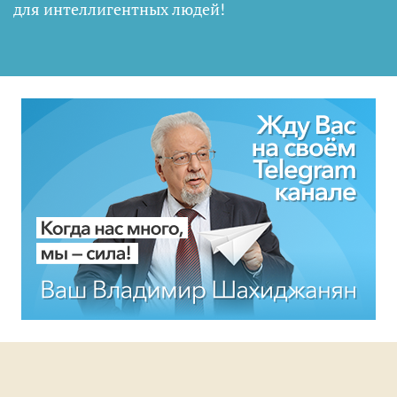
для интеллигентных людей
!