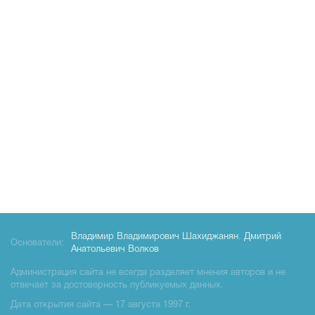
Владимир Владимирович Шахиджанян
,
Дмитрий
Основатели:
Анатольевич Волков
Администрация сайта не всегда разделяет мнения авторов и не
отвечает за достоверность публикуемых данных.
Дата открытия сайта — 17 августа 1997 г.