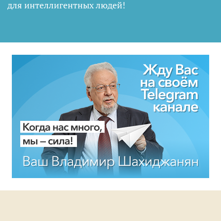
для интеллигентных людей
!