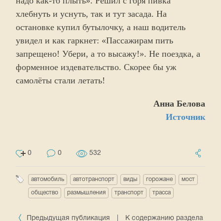
надо как-то плыть». Решил с горя пивка
хлебнуть и уснуть, так и тут засада. На
остановке купил бутылочку, а наш водитель
увидел и как гаркнет: «Пассажирам пить
запрещено! Убери, а то высажу!». Не поездка, а
форменное издевательство. Скорее бы уж
самолёты стали летать!
Анна Белова
Источник
0
0
532
автомобиль
автотранспорт
виды
горожане
мост
общество
размышления
транспорт
трасса
Предыдущая публикация
|
К содержанию раздела