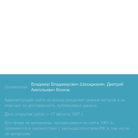
Владимир Владимирович Шахиджанян
,
Дмитрий
Основатели:
Анатольевич Волков
Администрация сайта не всегда разделяет мнения авторов и не
отвечает за достоверность публикуемых данных.
Дата открытия сайта — 17 августа 1997 г.
Все права на материалы, находящиемся на сайте 1001.ru,
охраняются в соответствии с законодательством РФ, в том числе,
об авторском