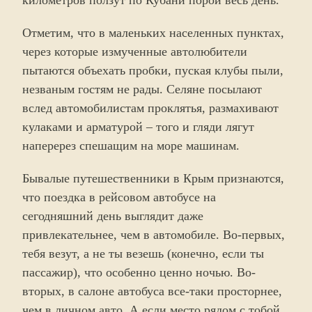
километров ползут по Кубани порой весь день.
Отметим, что в маленьких населенных пунктах,
через которые измученные автолюбители
пытаются объехать пробки, пуская клубы пыли,
незваным гостям не рады. Селяне посылают
вслед автомобилистам проклятья, размахивают
кулаками и арматурой – того и гляди лягут
наперерез спешащим на море машинам.
Бывалые путешественники в Крым признаются,
что поездка в рейсовом автобусе на
сегодняшний день выглядит даже
привлекательнее, чем в автомобиле. Во-первых,
тебя везут, а не ты везешь (конечно, если ты
пассажир), что особенно ценно ночью. Во-
вторых, в салоне автобуса все-таки просторнее,
чем в личном авто. А если место рядом с тобой