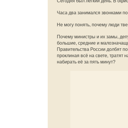
Сегодня был лёгкий день. В офис
Часа два занимался звонками по
Не могу понять, почему люди тв
Почему министры и их замы, де
большие, средние и малозначащ
Правительства России долбят по
проклиная всё на свете, тратят н
набирать её за пять минут?