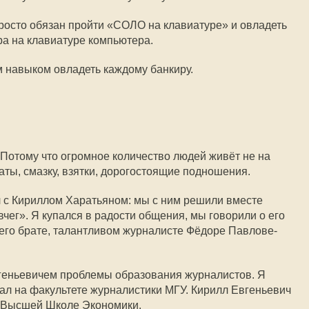
росто обязан пройти «СОЛО на клавиатуре» и овладеть
а на клавиатуре компьютера.
м навыком овладеть каждому банкиру.
. Потому что огромное количество людей живёт не на
каты, смазку, взятки, дорогостоящие подношения.
л с Кириллом Харатьяном: мы с ним решили вместе
чег». Я купался в радости общения, мы говорили о его
его брате, талантливом журналисте Фёдоре Павлове-
геньевичем проблемы образования журналистов. Я
ал на факультете журналистики МГУ. Кирилл Евгеньевич
в Высшей Школе Экономики.