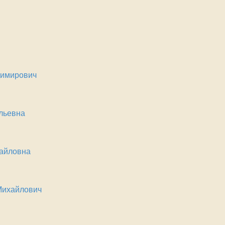
димирович
льевна
хайловна
Михайлович