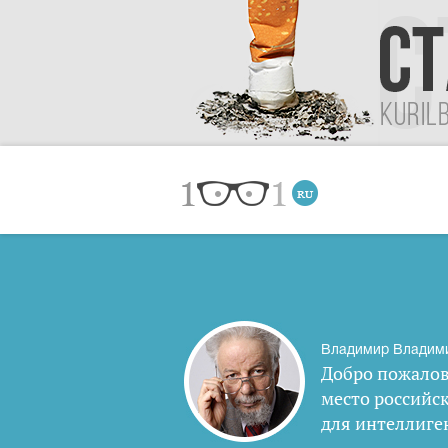
Владимир Владим
Добро пожалов
место российс
для интеллиге