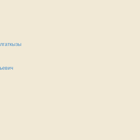
алгаткызы
ьевич