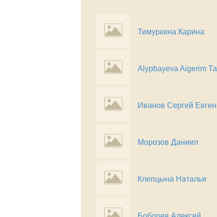
Тимуркина Карина
Alypbayeva Aigerim Т
Иванов Сергей Евген
Морозов Даниил
Клепцына Наталья
Боборев Алексей