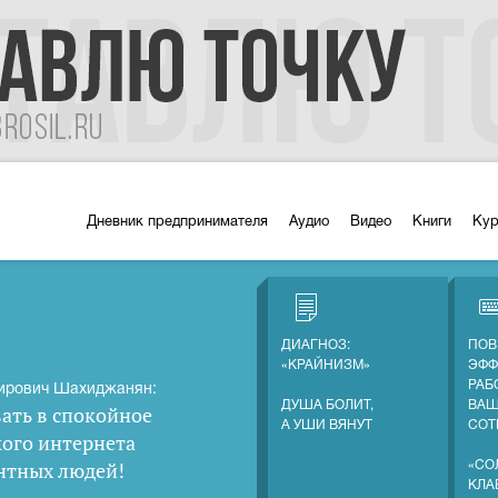
Дневник предпринимателя
Аудио
Видео
Книги
Ку
ДИАГНОЗ:
ПОВ
«КРАЙНИЗМ»
ЭФФ
РАБ
ирович Шахиджанян:
ДУША БОЛИТ,
ВА
ать в спокойное
А УШИ ВЯНУТ
СОТ
кого интернета
нтных людей
!
«СО
КЛА