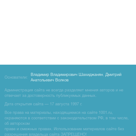
Владимир Владимирович Шахиджанян
,
Дмитрий
Основатели:
Анатольевич Волков
Администрация сайта не всегда разделяет мнения авторов и не
отвечает за достоверность публикуемых данных.
Дата открытия сайта — 17 августа 1997 г.
Все права на материалы, находящиемся на сайте 1001.ru,
охраняются в соответствии с законодательством РФ, в том числе,
об авторском
праве и смежных правах. Использование материалов сайте без
разрешения владельца сайта ЗАПРЕЩЕНО!