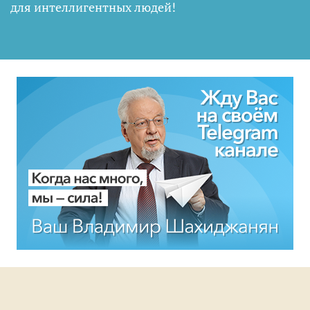
для интеллигентных людей
!